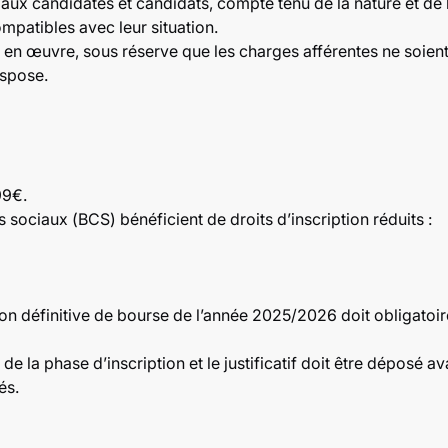
x candidates et candidats, compte tenu de la nature et de 
patibles avec leur situation.
s en œuvre, sous réserve que les charges afférentes ne soie
ispose.
99€.
s sociaux (BCS) bénéficient de droits d’inscription réduits :
cation définitive de bourse de l’année 2025/2026 doit obligato
 de la phase d’inscription et le justificatif doit être déposé av
és.